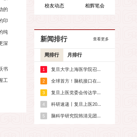
校友动态
相辉笔会
动的
的印
的纯
新闻排行
查看更多
更深
周排行
月排行
跃书
握工