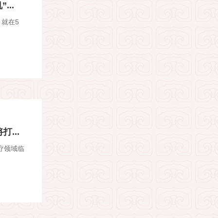
..
就在5
...
疗领域临