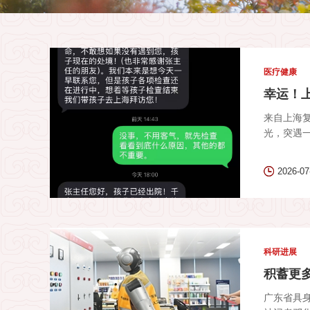
医疗健康
幸运！
来自上海
光，突遇一
2026-07
科研进展
积蓄更
广东省具