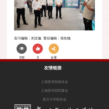
实习编辑：
刘文璇
责任编辑：
张欣驰
339
0
分享
友情链接
上海医学院校友会
上海医学院院董会
复旦大学校友会