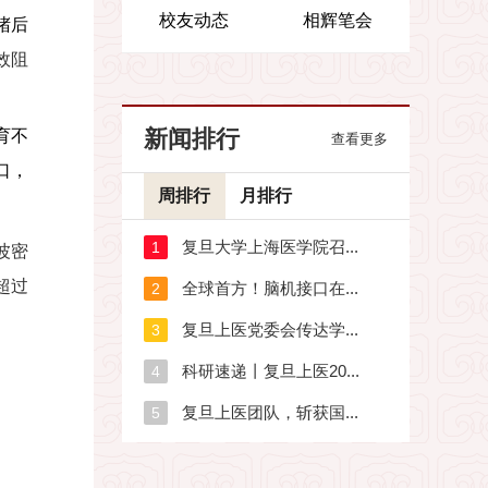
校友动态
相辉笔会
堵后
效阻
新闻排行
育不
查看更多
口，
周排行
月排行
波密
超过