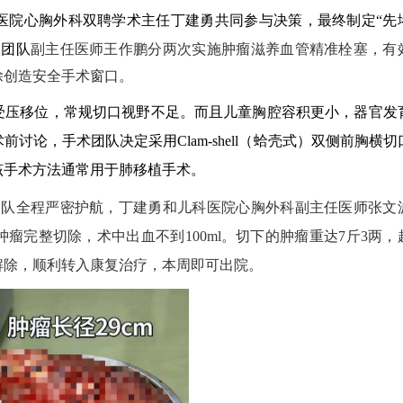
医院心胸外科双聘学术主任丁建勇共同参与决策，最终制定“先
入团队
副主任医师
王作鹏分两次实施肿瘤滋养血管精准栓塞，有
除创造安全手术窗口。
受压移位，常规切口视野不足。而且儿童胸腔容积更小，器官发
术前讨论，手术团队决定采用
Clam-shell
（蛤壳式）双侧前胸横切
该手术方法通常用于肺移植手术。
团队全程严密护航，丁建勇和儿科医院
心胸外科
副主任医师
张文
肿瘤完整切除，术中出血不到
100ml
。切下的肿瘤重达
7
斤
3
两，
解除，顺利转入康复治疗，本周即可出院。