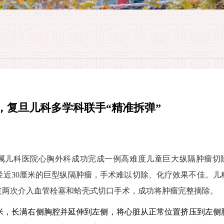
瘤，复旦儿科多学科联手“精准拆弹”
属儿科医院心胸外科成功完成一例高难度儿童巨大纵隔肿瘤切
径近
30
厘米的巨型纵隔肿瘤，手术难以切除、化疗效果不佳。儿
过两次介入血管栓塞和蛤壳式切口手术，成功将肿瘤完整摘除。
米，长满右侧胸腔并延伸到左侧，将心脏从正常位置挤压到左侧