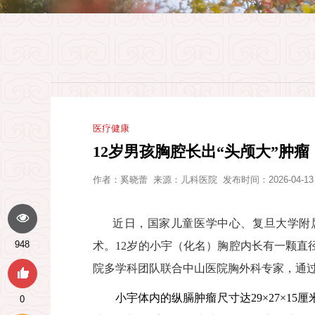
医疗健康
12岁男孩胸腔长出“头颅大”肿
作者：
奚晓蕾
来源：
儿科医院
发布时间：2026-04-13
近日，国家儿童医学中心、复旦大学附
948
术。
12
岁的小宇（化名）胸腔内长有一颗直
院多学科团队联合中山医院胸外科专家，通
小宇体内的纵膈肿瘤尺寸达
29×27×15
厘
0