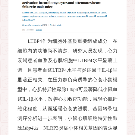
LTBP4
作为细胞外基质重要组成成分，在
细胞内的功能尚不清楚。研究人员发现，心力
衰竭患者血浆及心肌细胞中
LTBP4
水平显著上
调，且患者血浆
LTBP4
水平与炎症因子
IL-1
β
呈
显著正相关。在压力超负荷诱导的心衰小鼠模
型中，心肌特异性敲除
Ltbp4
可显著降低小鼠血
浆
IL-1
β
水平，改善心肌收缩功能，减轻心肌纤
维化程度，从而延缓心衰的进展。基因转录组
测序分析进一步表明，小鼠心肌细胞特异性敲
除
Ltbp4
后，
NLRP3
炎症小体相关基因的表达显