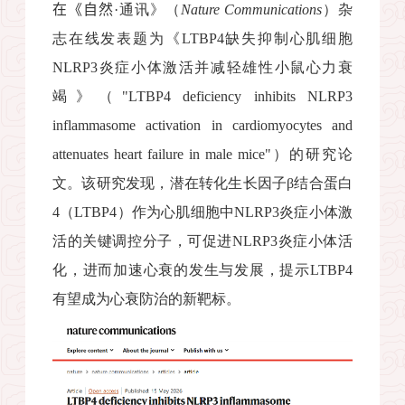
在《自然
·
通讯》（
Nature Communications
）杂
志在线发表题为《
LTBP4
缺失抑制心肌
细胞
NLRP3
炎症小体激活并减轻雄性小鼠心力衰
竭》（
"LTBP4 deficiency inhibits NLRP3
inflammasome activation in cardiomyocytes and
attenuates heart failure in male mice"
）的研究论
文。该研究发现，潜在转化生长因子
β
结合蛋白
4
（
LTBP4
）作为心肌细胞中
NLRP3
炎症小体激
活的关键调控分子，可促进
NLRP3
炎症小体活
化，进而加速心衰的发生与发展，提示
LTBP4
有望成为心衰防治的新靶标。