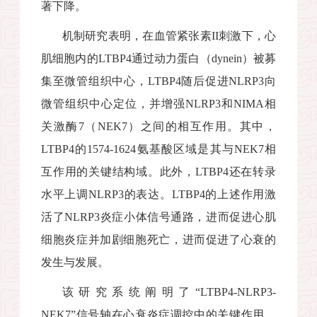
著下降。
机制研究表明，在血管紧张素
II
刺激下，心
肌细胞内的
LTBP4
通过动力蛋白（
dynein
）被募
集至微管组织中心，
LTBP4
随后促进
NLRP3
向
微管组织中心定位，并增强
NLRP3
和
NIMA
相
关激酶
7
（
NEK7
）之间的相互作用。其中，
LTBP4
的
1574-1624
氨基酸区域是其与
NEK7
相
互作用的关键结构域。此外，
LTBP4
还在转录
水平上调
NLRP3
的表达。
LTBP4
的上述作用激
活了
NLRP3
炎症小体信号通路，进而促进心肌
细胞炎症并加剧细胞死亡，进而促进了心衰的
发生与发展。
该研究系统阐明了“
LTBP4-NLRP3-
NEK7”
信号轴在心衰炎症调控中的关键作用，