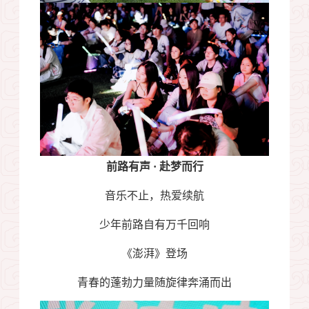
前路有声
·
赴梦而行
音乐不止，热爱续航
少年前路自有万千回响
《澎湃》登场
青春的蓬勃力量随旋律奔涌而出