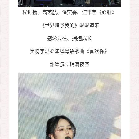
程进扬、高艺航、潘奕霖、汪丰艺《心脏》
《世界赠予我的》娓娓道来
感念过往、拥抱成长
吴晓宇温柔演绎粤语歌曲《喜欢你》
甜暖氛围铺满夜空