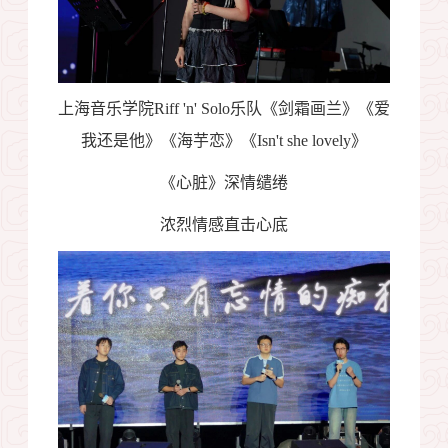
上海音乐学院
Riff 'n' Solo
乐队《剑霜画兰》《爱
我还是他》《海芋恋》《
Isn't she lovely
》
《心脏》深情缱绻
浓烈情感直击心底