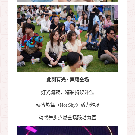
此刻有光
·
声耀全场
灯光流转，精彩持续升温
动感热舞《
Not Shy
》活力炸场
动感舞步点燃全场躁动氛围