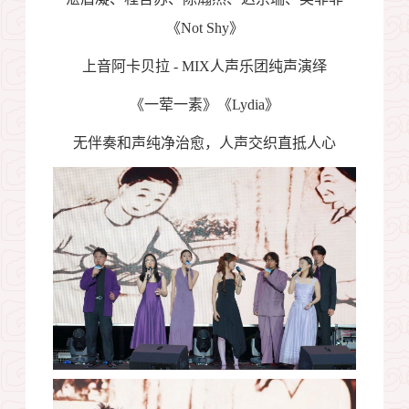
《
Not Shy
》
上音阿卡贝拉
- MIX
人声乐团纯声演绎
《一荤一素》《
Lydia
》
无伴奏和声纯净治愈，人声交织直抵人心