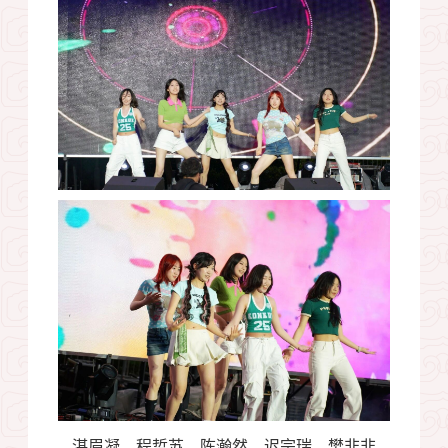
湛眉凝、程哲苏、陈瀚然、迟宗瑞、樊非非