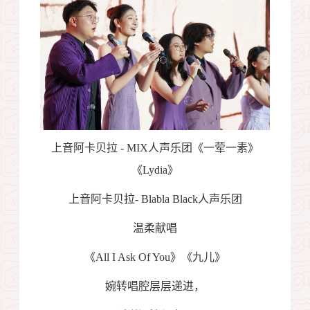
上音阿卡贝拉
- MIX
人声乐团《一荤一素》
《
Lydia
》
上音阿卡贝拉
- Blabla Black
人声乐团
温柔献唱
《
All I Ask Of You
》《九儿》
婉转唱腔层层递进，