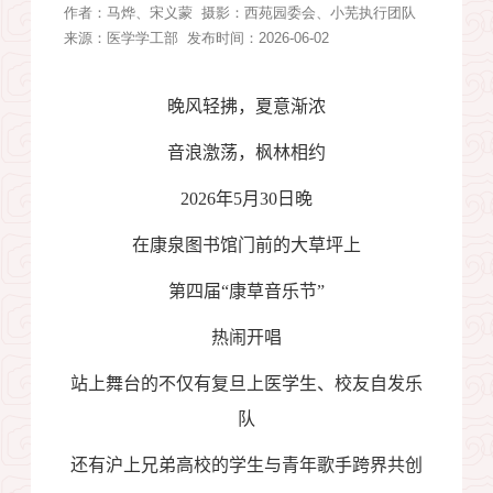
作者：
马烨、宋义蒙
摄影：
西苑园委会、小芜执行团队
来源：
医学学工部
发布时间：2026-06-02
晚风轻拂，夏意渐浓
音浪激荡，枫林相约
2026
年
5
月
30
日晚
在康泉图书馆门前的大草坪上
第四届“康草音乐节”
热闹开唱
站上舞台的不仅有复旦上医学生、校友自发乐
队
还有沪上兄弟高校的学生与青年歌手跨界共创