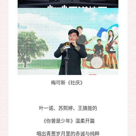
梅可新《社庆》
叶一诺、苏熙婷、王旖旎的
《你曾是少年》温柔开篇
唱出青葱岁月里的赤诚与纯粹