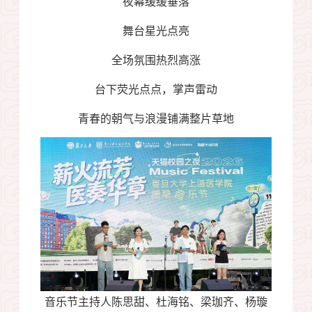
夜幕缓缓垂落
舞台星光点亮
全场氛围热烈高涨
台下荧光点点，掌声雷动
青春的朝气与浪漫铺满整片草地
音乐节主持人陈思甜、杜海铭、梁珈齐、杨璇