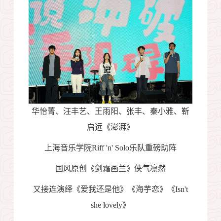
华怡菁、汪丰艺、王雨阳、张丰、秦小雅、靳
启远《澎湃》
上海音乐学院
Riff 'n' Solo
乐队重磅助阵
国风原创《剑霜画兰》侠气凛然
又接连演绎《爱我还是他》《海芋恋》《
Isn't
she lovely
》