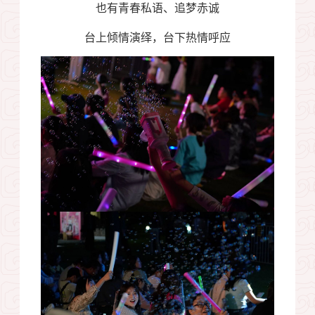
也有青春私语、追梦赤诚
台上倾情演绎，台下热情呼应