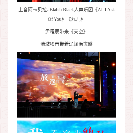
上音阿卡贝拉
- Blabla Black
人声乐团《
All I Ask
Of You
》《九儿》
尹程辰带来《天空》
清澈嗓音带着辽阔治愈感