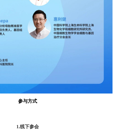
参与方式
1.
线下参会