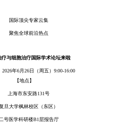
国际顶尖专家云集
聚焦全球前沿热点
治疗与细胞治疗国际学术论坛来啦
2026
年
6
月
26
日（周五）
9:00-16:00
【地点】
上海市东安路131
号
复旦大学枫林校区（东区）
二号医学科研楼B1
层报告厅