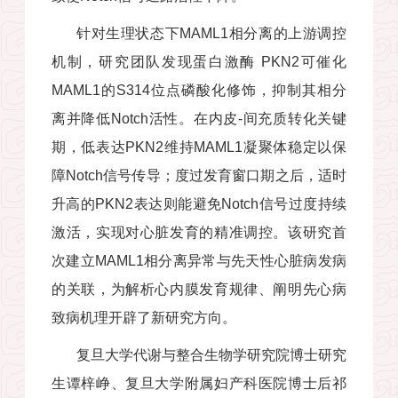
针对生理状态下
MAML1
相分离的上游调控
机制，研究团队发现蛋白激酶
PKN2
可催化
MAML1
的
S314
位点磷酸化修饰，抑制其相分
离并降低
Notch
活性。在内皮
-
间充质转化关键
期，低表达
PKN2
维持
MAML1
凝聚体稳定以保
障
Notch
信号传导；度过发育窗口期之后，适时
升高的
PKN2
表达则能避免
Notch
信号过度持续
激活，实现对心脏发育的精准调控。该研究首
次建立
MAML1
相分离异常与先天性心脏病发病
的关联，为解析心内膜发育规律、阐明先心病
致病机理开辟了新研究方向。
复旦大学代谢与整合生物学研究院博士研究
生谭梓峥、复旦大学附属妇产科医院博士后祁