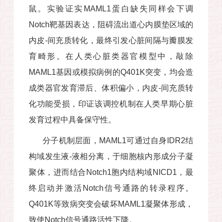
鼠。实验证实
MAML1
蛋白缺失同样会下调
Notch
靶基因表达，阻碍流出道心内膜垫区域的
内皮
-
间充质转化，最终引发心脏间隔与瓣膜发
育畸形。在人类心脏类器官模型中，敲除
MAML1
基因或模拟病例的
Q401K
突变，均会造
成类器官发育滞后、体积偏小，内皮
-
间充质转
化功能受损，印证该调控机制在人类早期心脏
发育过程中具备保守性。
分子机制层面，
MAML1
可通过自身
IDR2
结
构域发生液
-
液相分离，于细胞核内形成分子凝
聚体，进而结合
Notch1
胞内结构域
NICD1
，最
终启动并激活
Notch
信号通路的转录程序。
Q401K
等致病突变会破坏
MAML1
凝聚体形成，
致使
Notch
信号通路活性下降。