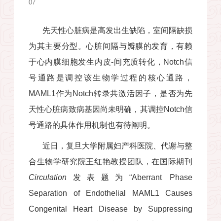
07
先天性心脏病是高发出生缺陷，室间隔缺损
为其主要分型。心脏间隔与瓣膜的发育，有赖
于心内膜细胞发生内皮
-
间充质转化，
Notch
信
号通路是调控该生物学过程的核心通路，
MAML1
作为
Notch
转录共激活因子，是否为先
天性心脏病致病基因尚未明确，其调控
Notch
信
号通路的具体作用机制也有待阐明。
近日，复旦大学附属妇产科医院、代谢与整
合生物学研究院王红艳教授团队，在国际期刊
Circulation
发表题为“
Aberrant Phase
Separation of Endothelial MAML1 Causes
Congenital Heart Disease by Suppressing