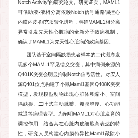
Notch Activity
”的研究论文。研究证实，
MAML1
可借助液
-
液相分离依赖
Notch
信号通路调控心
内膜内皮
-
间充质转化进程，明确
MAML1
相分离
异常引发先天性心脏病的全新分子致病机制，
确认了
MAML1
为先天性心脏病的致病基因。
团队基于室间隔缺损患者样本的二代测序发
现多个
MAML1
罕见错义突变，其中病例来源的
Q401K
突变会明显抑制
Notch
信号活性。对应人
源
Q401
位点构建了小鼠
Maml1
基因
Q408K
突变
模型，发现模型动物出现心脏体积缩小、室间
隔缺损、二叶式主动脉瓣、瓣膜增厚、心功能
减退等病理表型。为阐明
MAML1
对心脏发育的
调控作用，结合其在心脏内皮细胞高表达的特
性，研究人员构建心内膜特异性
Maml1
敲除小