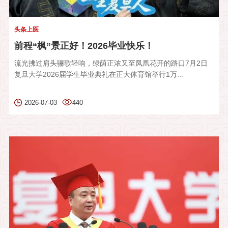
头条上医
前程“枫”景正好！2026毕业快乐！
流光拂过肩头骊歌轻响，绿荫正浓又至凤凰花开的路口7月2日
复旦大学2026届学生毕业典礼在正大体育馆举行1万...
2026-07-03
440