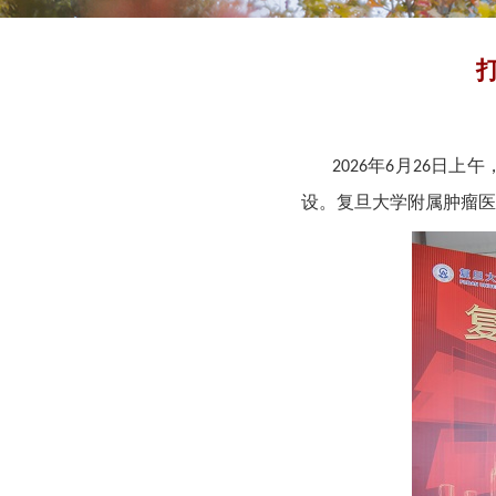
年
月
日上午
2026
6
26
设。复旦大学附属肿瘤医