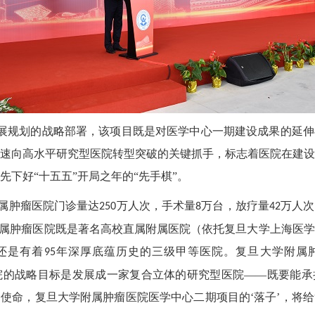
发展规划的战略部署，该项目既是对医学中心一期建设成果的延
速向高水平研究型医院转型突破的关键抓手，标志着医院在建
先下好“十五五”开局之年的“先手棋”。
属肿瘤医院门诊量达
万人次，手术量
万台，放疗量
万人次
250
8
42
附属肿瘤医院既是著名高校直属附属医院（依托复旦大学上海医
还是有着
年深厚底蕴历史的三级甲等医院。复旦大学附属
95
医院的战略目标是发展成一家复合立体的研究型医院——既要能
使命，复旦大学附属肿瘤医院医学中心二期项目的‘落子’，将