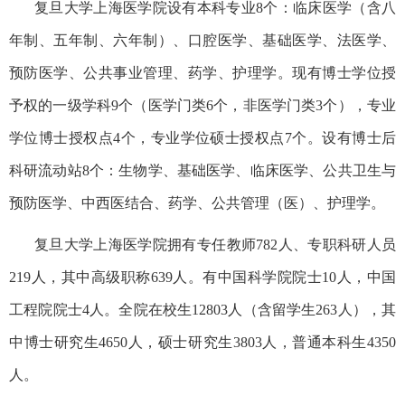
复旦大学上海医学院设有本科专业8
个：临床医学（
含
八
年制、五年制、六年制）、口腔医学、基础医学、法医学、
预防医学、公共事业管理、药学、护理学。现有博士学位授
予权的一级学科9
个（
医学门类6个，非医学门类3个）
，专业
学位博士授权点
4
个
，
专业学位硕士授权点7个。
设有博士后
科研流动站8
个：生物学、基础医学、临床医学、公共卫生与
预防医学、中西医结合、药学、公共管理（医）、护理学。
复旦大学上海医学院拥有专任教师782
人、专职科研人员
219人，其中高级职称639人。有中国科学院院士10人，中国
工程院院士4人。全院在校生12803人
（含留学生2
63
人）
，其
中
博士研究生4650
人，硕士研究生3803人
，普通本科生4350
人
。