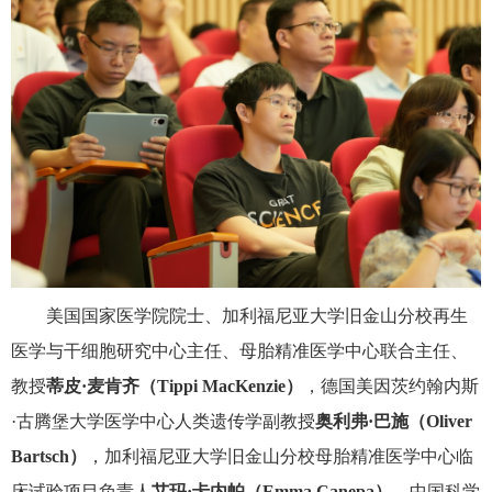
美国国家医学院院士、加利福尼亚大学旧金山分校再生
医学与干细胞研究中心主任、母胎精准医学中心联合主任、
教授
蒂皮·麦肯齐（
Tippi MacKenzie
）
，德国美因茨约翰内斯
·古腾堡大学医学中心人类遗传学副教授
奥利弗·巴施（
Oliver
Bartsch
）
，加利福尼亚大学旧金山分校母胎精准医学中心临
床试验项目负责人
艾玛·卡内帕（
Emma Canepa
）
，中国科学