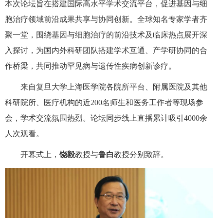
本次论坛旨在搭建国际高水平学术交流平台，促进基因与细
胞治疗领域前沿成果共享与协同创新。全球知名专家学者齐
聚一堂，围绕基因与细胞治疗的前沿技术及临床热点展开深
入探讨，为国内外科研团队搭建学术互通、产学研协同的合
作桥梁，共同推动罕见病与遗传性疾病创新诊疗。
来自复旦大学上海医学院各院所平台、附属医院及其他
科研院所、医疗机构的近
200
名师生和医务工作者等现场参
会，学术交流氛围热烈。论坛同步线上直播累计吸引
4000
余
人次观看。
开幕式上，
饶毅
教授与
鲁白
教授分别致辞。