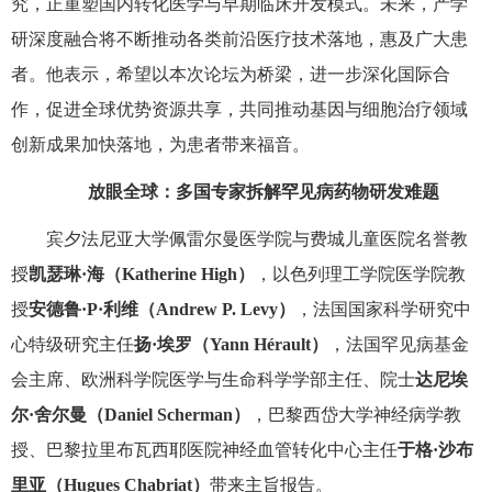
究，正重塑国内转化医学与早期临床开发模式。未来，产学
研深度融合将不断推动各类前沿医疗技术落地，惠及广大患
者。他表示，希望以本次论坛为桥梁，进一步深化国际合
作，促进全球优势资源共享，共同推动基因与细胞治疗领域
创新成果加快落地，为患者带来福音。
放眼全球：多国专家拆解罕见病药物研发难题
宾夕法尼亚大学佩雷尔曼医学院与费城儿童医院名誉教
授
凯瑟琳·海（
Katherine High
）
，以色列理工学院医学院教
授
安德鲁·
P
·利维（
Andrew P. Levy
）
，法国国家科学研究中
心特级研究主任
扬·埃罗（
Yann H
é
rault
）
，法国罕见病基金
会主席、欧洲科学院医学与生命科学学部主任、院士
达尼埃
尔·舍尔曼（
Daniel Scherman
）
，巴黎西岱大学神经病学教
授、巴黎拉里布瓦西耶医院神经血管转化中心主任
于格·沙布
里亚（
Hugues Chabriat
）
带来主旨报告。