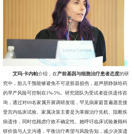
艾玛·卡内帕
介绍，在
产前基因与细胞治疗患者态度
的研
究中，胎儿干预能够避免不可逆脏器损伤，超声脐静脉给药
的早产风险可控制在
1%-5%
。研究团队为受试者提供遗传咨
询，通过对
69
名家属开展调研发现，罕见病家庭普遍愿意接
受宫内临床试验。家属决策主要是为掌握治疗先机、阻断疾
病遗传，同时也顾虑疗效不确定性。她呼吁临床试验兼顾科
研价值与人文沟通，平衡治疗希望与风险告知，减少决策遗