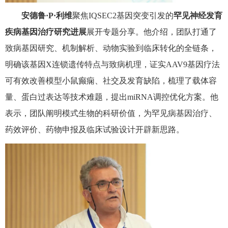
安德鲁·
P
·利维
聚焦
IQSEC2
基因突变引发的
罕见神经发育
疾病基因治疗研究进展
展开专题分享。他介绍，团队打通了
致病基因研究、机制解析、动物实验到临床转化的全链条，
明确该基因
X
连锁遗传特点与致病机理，证实
AAV9
基因疗法
可有效改善模型小鼠癫痫、社交及发育缺陷，梳理了载体容
量、蛋白过表达等技术难题，提出
miRNA
调控优化方案。他
表示，团队阐明模式生物的科研价值，为罕见病基因治疗、
药效评价、药物申报及临床试验设计开辟新思路。