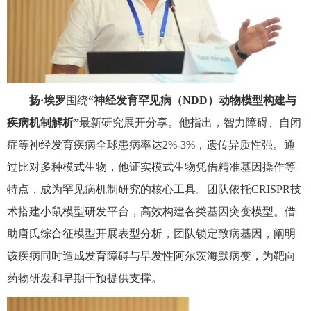
扬·埃罗
围绕
“神经发育罕见病（
NDD
）动物模型构建与
疾病机制解析”
最新研究展开分享。他指出，智力障碍、自闭
症等神经发育疾病全球患病率达
2%-3%
，遗传异质性强。通
过比对多种模式生物，他证实模式生物凭借精准基因操作等
特点，成为罕见病机制研究的核心工具。团队依托
CRISPR
技
术搭建小鼠模型研发平台，高效构建各类基因突变模型。借
助唐氏综合征模型开展表型分析，团队锁定致病基因，阐明
该疾病同时造成发育障碍与早发性阿尔茨海默病变，为靶向
药物研发和早期干预提供支撑。