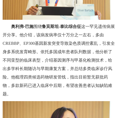
奥利弗·巴施
围绕
鲁宾斯坦
-
泰比综合征
这一罕见遗传病展
开分享。他介绍，该病发病率仅十万分之一左右，多由
CREBBP
、
EP300
基因新发突变导致染色质调控紊乱，引发全
身多系统发育畸形。依托多国成年患者队列数据，他分析了
不同亚型的临床表型，介绍基因测序与甲基化检测技术，给
出多学科长期随访与早期康复方案，并总结多类临床诊疗风
险。他梳理四类候选药物研发管线，指出目前暂无获批药
物，多款新药已进入临床中后期，有望改善患者认知缺陷难
题。