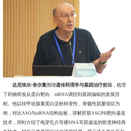
达尼埃尔·舍尔曼
围绕
遗传药理学与基因治疗前沿
，梳理
了药物研发从蛋白靶向、
mRNA
调控到基因编辑的发展历
程。他以转甲状腺素蛋白淀粉样变性、脊髓性肌萎缩症为
例，对比
ASO
与
siRNA
结构短板，讲解肝脏
ASGPR
靶向递送
技术，同时介绍了电穿孔介导裸
DNA
耳部递送的听觉神经再